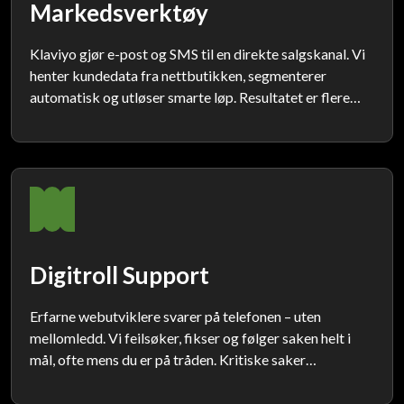
Markedsverktøy
Bilde-ti
Klaviyo gjør e-post og SMS til en direkte salgskanal. Vi
Lag egen sidemal
Ferdig side
henter kundedata fra nettbutikken, segmenterer
Digitiles
automatisk og utløser smarte løp. Resultatet er flere
kjøp – med klare tall på avkastning.
Business Central nettbutikk
I-forslag
Nettsider
B2C-nettbutikk
Forsider
Digitroll Support
jesider
Erfarne webutviklere svarer på telefonen – uten
Nye kampanjer
mellomledd. Vi feilsøker, fikser og følger saken helt i
mål, ofte mens du er på tråden. Kritiske saker
prioriteres; du får tydelige beskjeder og rask
tilbakemelding.