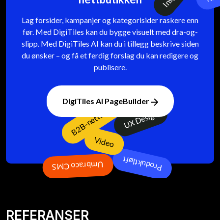
Lag forsider, kampanjer og kategorisider raskere enn
før. Med DigiTiles kan du bygge visuelt med dra-og-
slipp. Med DigiTiles AI kan du i tillegg beskrive siden
du ønsker – og få et ferdig forslag du kan redigere og
Smarte bannere
publisere.
Inspirasjon
DigiTiles AI PageBuilder
B2B-nettbutikk
UX Design
Kl
Video
Umbraco CMS
Produktløft
REFERANSER