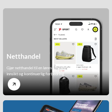
Netthandel
Gjør netthandel til en lønnsom kanal med bedre flyt,
innsikt og kontinuerlig forbedring