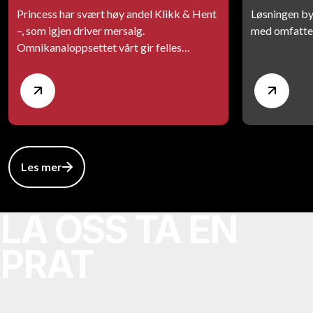
Princess har svært høy andel Klikk & Hent
Løsningen b
–, som igjen driver mersalg.
med omfatte
Omnikanaloppsettet vårt gir felles
varedata, sanntidsbeholdning per butikk
og sømløse kjøp/returer på tvers av
kanalene.
Les mer
LA OSS TA EN
PRAT