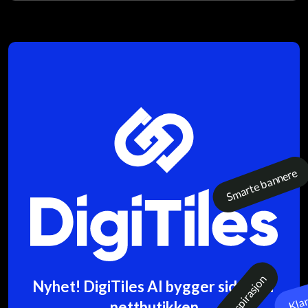
Kategorier
Integrasjoner
Én prompt
Test
Nyhet! DigiTiles AI bygger sider for
nettbutikken