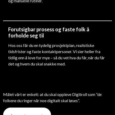
og manuelle rutiner.
Tilbakemel
Annonsebestilling
Tillitsmenn
Dokumentsøk
CV (vår organisasjon)
I Fokus
Forutsigbar prosess og faste folk å
F
forholde seg til
Omsetningsrapportering
Hos oss får du en tydelig prosjektplan, realistiske
tidsfrister og faste kontaktpersoner. Vi sier heller fra
tidlig enn å love for mye – så du vet hva du får, når du får
det og hvem du skal snakke med.
Markedsplan
Ka
Målet vårt er enkelt: at du skal oppleve Digitroll som “de
folkene du ringer når noe digitalt skal løses”.
Forslag