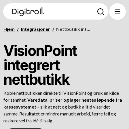
Hjem
/
Integrasjoner
/
Nettbutikk integrert med VisionPoint
VisionPoint
integrert
nettbutikk
Koble nettbutikken direkte til VisionPoint og bruk én kilde
for sannhet.
Varedata, priser og lager hentes løpende fra
kassesystemet
– slik at nett og butikk alltid viser det
samme. Resultatet er mindre manuelt arbeid, færre feil og
raskere vei fra idé til salg.