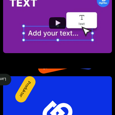
Flytt rundt
Bærekraft
Maps