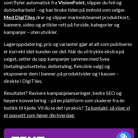
som flyter automatisk fra
VisionPoint,
slipper du feil og
dobbeltarbeid – og kan bruke tiden på innhold som selger.
Med DigiTiles
drar og slipper markedsteamet produktkort,
bannere, video og artikler rett på forside, kategorier og
kampanjer – uten utvikler.
Lageroppdatering, pris og varianter gjør at alt som publiseres
er korrekt idet kunden ser det. Når du vil trykke ekstra på
salget, setter du opp kampanjer sammen med Svea
(betalingsutsettelse, delbetaling, fleksible valg) og
eksponerer dem i banner, på produktsider og i kassen –
Drag and drop
direkte i DigiTiles.
FAQ sider
Microsoft 
Sidebygger
Drag-and-drop
Sikker teknologi
SEO-vennlig
Resultatet? Raskere kampanjelanseringer, bedre SEO og
høyere konvertering – på en plattform som skalerer fra én
Innholdstyper
butikk til kjede. Vil du se det i praksis?
Ta kontakt, så viser vi
et oppsett som ligner din hverdag.
Knapp/lenke