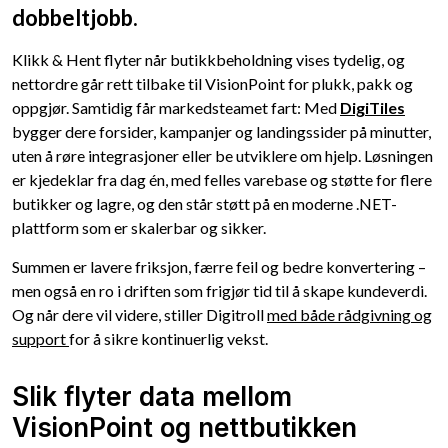
dobbeltjobb.
Klikk & Hent flyter når butikkbeholdning vises tydelig, og
nettordre går rett tilbake til VisionPoint for plukk, pakk og
oppgjør. Samtidig får markedsteamet fart: Med
DigiTiles
bygger dere forsider, kampanjer og landingssider på minutter,
uten å røre integrasjoner eller be utviklere om hjelp. Løsningen
er kjedeklar fra dag én, med felles varebase og støtte for flere
butikker og lagre, og den står støtt på en moderne .NET-
plattform som er skalerbar og sikker.
Summen er lavere friksjon, færre feil og bedre konvertering –
men også en ro i driften som frigjør tid til å skape kundeverdi.
Og når dere vil videre, stiller Digitroll
med både rådgivning og
support
for å sikre kontinuerlig vekst.
Slik flyter data mellom
VisionPoint og nettbutikken