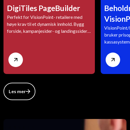
DigiTiles PageBuilder
Beholdn
Perfekt for VisionPoint- retailere med
VisionP
høye krav til et dynamisk innhold. Bygg
VisionPoint/
forside, kampanjesider- og landingssider
bruker priso
rett på skjermen – uten utvikler. Kombiner
kassasystemet
tekst, video, produktlister og bannere, og
forhold til p
koble mot kategorier, søk eller segmenter
og økt tillit.
Les mer