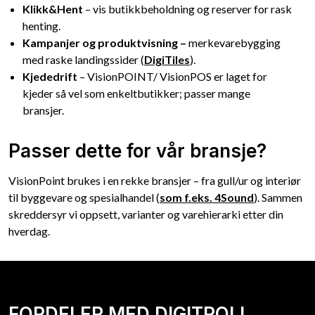
Klikk&Hent
– vis butikkbeholdning og reserver for rask
henting.
Kampanjer og produktvisning –
merkevarebygging
med raske landingssider (
DigiTiles
).
Kjededrift
– VisionPOINT/ VisionPOS er laget for
kjeder så vel som enkeltbutikker; passer mange
bransjer.
Passer dette for vår bransje?
VisionPoint brukes i en rekke bransjer – fra gull/ur og interiør
til byggevare og spesialhandel (
som f.eks. 4Sound
). Sammen
skreddersyr vi oppsett, varianter og varehierarki etter din
hverdag.
FORDELER MED DIGITROLL