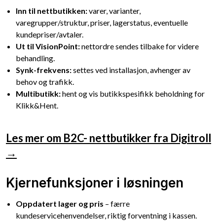
Inn til nettbutikken:
varer, varianter,
varegrupper/struktur, priser, lagerstatus, eventuelle
kundepriser/avtaler.
Ut til VisionPoint:
nettordre sendes tilbake for videre
behandling.
Synk-frekvens:
settes ved installasjon, avhenger av
behov og trafikk.
Multibutikk:
hent og vis butikkspesifikk beholdning for
Klikk&Hent.
Les mer om B2C- nettbutikker fra Digitroll
→
Kjernefunksjoner i løsningen
Oppdatert lager og pris
– færre
kundeservicehenvendelser, riktig forventning i kassen.