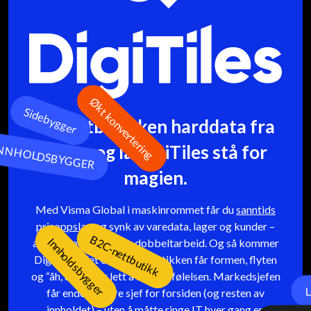
Produktslider
Gi nettbutikken harddata fra
ERP – og la DigiTiles stå for
magien.
Med Visma Global i maskinrommet får du
sanntids
prisoppslag
og synk av varedata, lager og kunder –
alltid oppdatert, uten dobbeltarbeid. Og så kommer
DigiTiles: det er her nettbutikken får formen, flyten
og “åh, dette var lett å bruke”-følelsen. Markedsjefen
får endelig være sjef for forsiden (og resten av
innholdet) – uten å måtte ringe IT hver gang en