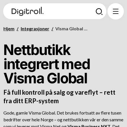
Hjem
/
Integrasjoner
/
Visma Global nettbutikk
Nettbutikk
integrert med
Visma Global
Få full kontroll på salg og vareflyt – rett
fra ditt ERP-system
Gode, gamle Visma Global. Det brukes fortsatt av flere tusen
bedrifter over hele Norge – og nettbutikken vår er den samme
som vi leverer mot
Visma Net
og
Visma Business NXT.
Det