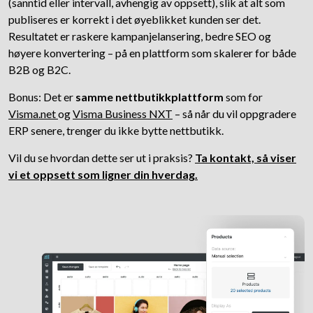
(sanntid eller intervall, avhengig av oppsett), slik at alt som
publiseres er korrekt i det øyeblikket kunden ser det.
Resultatet er raskere kampanjelansering, bedre SEO og
høyere konvertering – på en plattform som skalerer for både
B2B og B2C.
Bonus: Det er
samme nettbutikkplattform
som for
Visma.net
og
Visma Business NXT
– så når du vil oppgradere
Bæ
ERP senere, trenger du ikke bytte nettbutikk.
Knapper
Digitroll netthandel
Microsoft A
Vil du se hvordan dette ser ut i praksis?
Ta kontakt, så viser
PageBuilder
vi et oppsett som ligner din hverdag.
Konvertering
Banner
B2B-
SEO-vennlig
d drop
Bilder
Mobile first