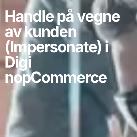
Handle på vegne
av kunden
(Impersonate) i
Digi
nopCommerce