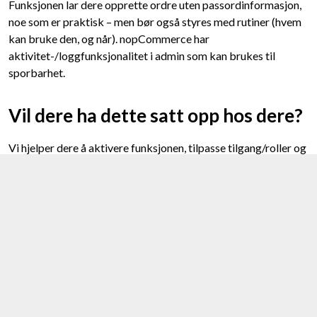
Funksjonen lar dere opprette ordre uten passordinformasjon,
noe som er praktisk – men bør også styres med rutiner (hvem
kan bruke den, og når). nopCommerce har
aktivitet-/loggfunksjonalitet i admin som kan brukes til
sporbarhet.
Vil dere ha dette satt opp hos dere?
Vi hjelper dere å aktivere funksjonen, tilpasse tilgang/roller og
sikre at den spiller pent med B2B-priser, kundespesifikke
regler og integrasjoner.
Lyst å vite mer om nettløsninger?
Kontakt meg for møte om hvordan din websatsing kan bli
bedre.