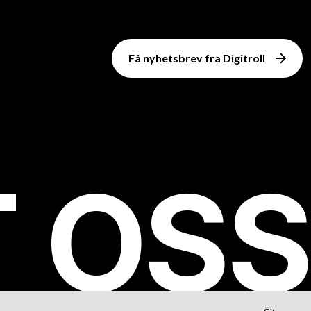
Få nyhetsbrev fra Digitroll
T
O
S
S