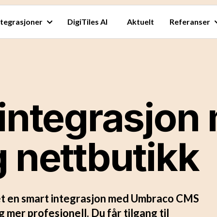
ntegrasjoner
DigiTiles AI
Aktuelt
Referanser
integrasjon
 nettbutikk
et en smart integrasjon med Umbraco CMS
 mer profesjonell. Du får tilgang til