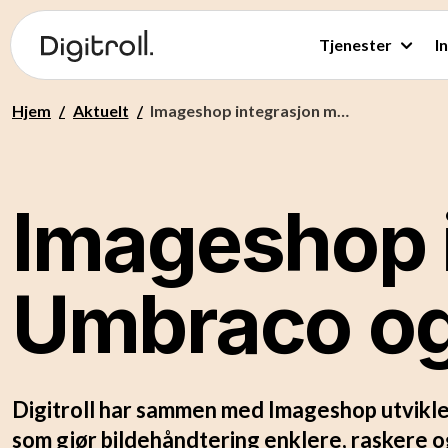
Tjenester
I
Hjem
/
Aktuelt
/
Imageshop integrasjon med Umbraco og nettbutikk
Imageshop 
Umbraco og
Digitroll har sammen med Imageshop utvikl
som gjør bildehåndtering enklere, raskere og