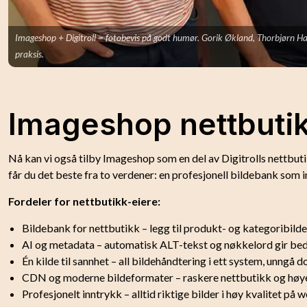
Imageshop + Digitroll = fotobevis på godt humør. Gorik Økland, Thorbjørn Ha
praksis.
Imageshop nettbuti
Nå kan vi også tilby Imageshop som en del av Digitrolls nettbu
får du det beste fra to verdener: en profesjonell bildebank so
Fordeler for nettbutikk-eiere:
Bildebank for nettbutikk – legg til produkt- og kategoribild
AI og metadata – automatisk ALT-tekst og nøkkelord gir bed
Én kilde til sannhet – all bildehåndtering i ett system, unngå 
CDN og moderne bildeformater – raskere nettbutikk og høy
Profesjonelt inntrykk – alltid riktige bilder i høy kvalitet på 