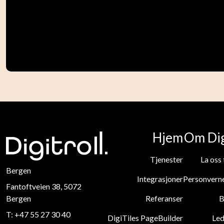
Hjem
Om Dig
Tjenester
La oss 
Bergen
Integrasjoner
Personvern
Fantoftveien 38, 5072
Bergen
Referanser
B
T:
+47 55 27 30 40
DigiTiles PageBuilder
Led