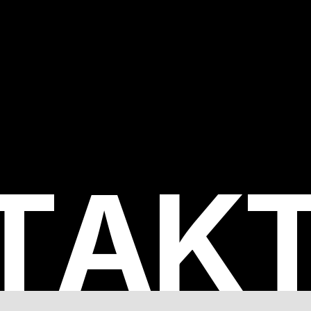
T
A
K