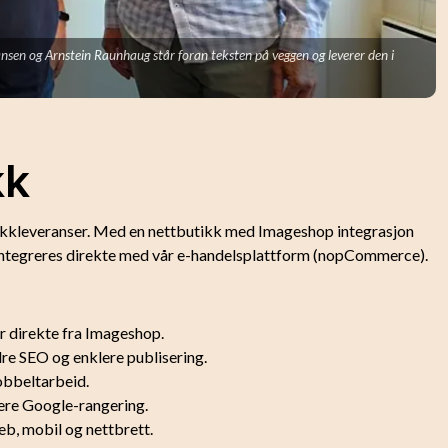
nsen og Arnstein Raunhaug står foran teksten på veggen og leverer den i
kk
tikkleveranser. Med en nettbutikk med Imageshop integrasjon
m integreres direkte med vår e-handelsplattform (nopCommerce).
er direkte fra Imageshop.
re SEO og enklere publisering.
dobbeltarbeid.
ere Google-rangering.
web, mobil og nettbrett.