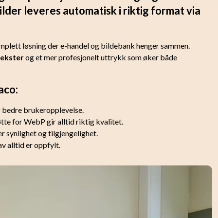
lder leveres automatisk i riktig format via
omplett løsning der e-handel og bildebank henger sammen.
tekster
og et mer profesjonelt uttrykk som øker både
aco:
og bedre brukeropplevelse.
e for WebP gir alltid riktig kvalitet.
 synlighet og tilgjengelighet.
 alltid er oppfylt.