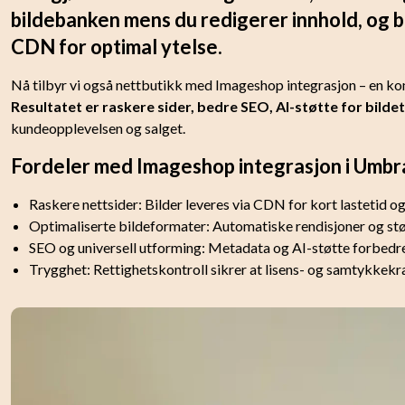
bildebanken mens du redigerer innhold, og bi
CDN for optimal ytelse.
Nå tilbyr vi også nettbutikk med Imageshop integrasjon – en k
Resultatet er raskere sider, bedre SEO, AI-støtte for bilde
kundeopplevelsen og salget.
Fordeler med Imageshop integrasjon i Umbr
Raskere nettsider: Bilder leveres via CDN for kort lastetid 
Optimaliserte bildeformater: Automatiske rendisjoner og støtt
SEO og universell utforming: Metadata og AI-støtte forbedrer
Trygghet: Rettighetskontroll sikrer at lisens- og samtykkekrav