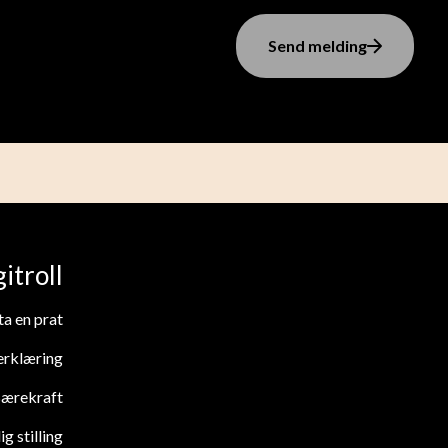
Send melding
itroll
ta en prat
erklæring
ærekraft
ig stilling