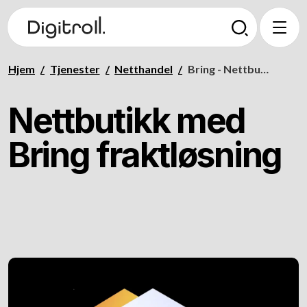
Hjem
/
Tjenester
/
Netthandel
/
Bring - Nettbutikk med Bring
Nettbutikk med
Bring fraktløsning