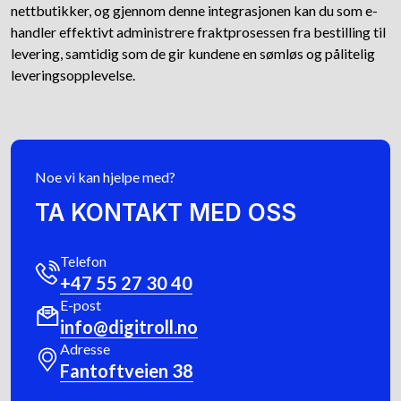
nettbutikker, og gjennom denne integrasjonen kan du som e-
handler effektivt administrere fraktprosessen fra bestilling til
levering, samtidig som de gir kundene en sømløs og pålitelig
leveringsopplevelse.
Noe vi kan hjelpe med?
TA KONTAKT MED OSS
Telefon
+47 55 27 30 40
E-post
info@digitroll.no
Adresse
Fantoftveien 38