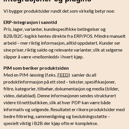
Vi bygger produktsider rundt det som virkelig betyr noe:
ERP-integrasjon i sanntid
Pris, lager, varianter, kundespesifikke betingelser og
B2B/B2C-logikk hentes direkte fra ERP/POS. Mindre manuelt
arbeid – mer riktig informasjon, alltid oppdatert. Kunder ser
sine priser, riktig saldo og relevante varianter, slik at selgerne
slipper å være «mellomledd» i hvert kjøp.
PIM som beriker produktsiden
Med en PIM-løsning (f.eks.
FEED
) samler du all
produktinformasjon på ett sted – tekster, spesifikasjoner,
filtre, kategorier, tilbehør, dokumentasjon og media (bilder,
video, datablad). Denne informasjonen sendes strukturert
videre til nettbutikken, slik at hver PDP kan være både
informativ og selgende. Resultatet er rikere produktsider med
bedre filtrering, sammenligning og beslutningsstøtte –
spesielt viktig i B2B der kjøp ofte er komplekse.