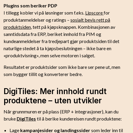
Plugins som beriker PDP
I tillegg kobler vi på løsninger som f.eks.
Lipscore
for
produktanmeldelser og ratings –
sosialt bevis rett på
produktsiden
, tett på kjøpsknappen. Kombinasjonen av
sanntidsdata fra ERP, beriket innhold fra PIM og
kundeanmeldelser fra tredjepart gjør produktsiden til det
naturlige stedet å ta kjøpsbeslutningen – ikke bare en
«produktvisning», men selve motoren i salget.
Resultatet er produktsider som ikke bare ser pene ut, men
som bygger tillit og konverterer bedre.
DigiTiles: Mer innhold rundt
produktene – uten utvikler
Når grunnmuren er på plass (ERP + integrasjoner), kan du
bruke
DigiTiles
til å berike kundereisen rundt produktene:
Lage
kampanjesider og landingssider
som leder inn til