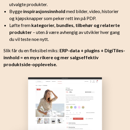
utvalgte produkter.
Bygge
inspirasjonsinnhold
med bilder, video, historier
og kjøpsknapper som peker rett inn på PDP.
Løfte frem
kategorier, bundles, tilbehør og relaterte
produkter
– uten å være avhengig av utvikler hver gang
du vil teste noe nytt.
Slik får du en fleksibel miks:
ERP-data + plugins + DigiTiles-
innhold = en mye rikere og mer salgseffektiv
produktside-opplevelse.