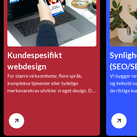
Kundespesifikt
Synligh
webdesign
(SEO/S
For større virksomheter, flere språk,
Vi bygger ne
komplekse tjenester eller tydelige
og innhold so
merkevarekrav utvikler vi eget design. Da
de riktige k
går vi dypere i brukerreiser, funksjonelle
organisk og v
behov og visuell profil.