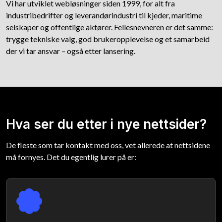
Vi har utviklet webløsninger siden 1999, for alt fra
industribedrifter og leverandørindustri til kjeder, maritime
selskaper og offentlige aktører. Fellesnevneren er det samme:
trygge tekniske valg, god brukeropplevelse og et samarbeid
der vi tar ansvar – også etter lansering.
Hva ser du etter i nye nettsider?
De fleste som tar kontakt med oss, vet allerede at nettsidene
må fornyes. Det du egentlig lurer på er: